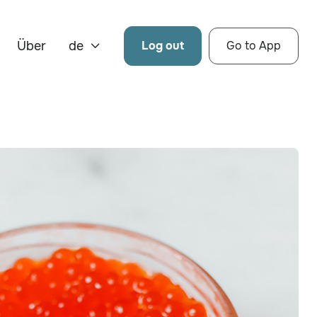
Über
de
Log out
Go to App
