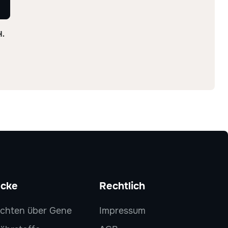
H.
ecke
Rechtlich
chten über Gene
Impressum