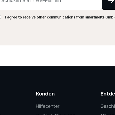
I agree to receive other communications from smartmelts Gmb
Kunden
Entd
Hilfecenter
Geschi